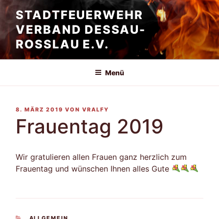
Zum
STADT​FEUERWEHR​
Inhalt
VERBAND DESSAU-​
springen
ROSSLAU E.V.
Menü
VERÖFFENTLICHT
8. MÄRZ 2019
VON
VRALFY
AM
Frauentag 2019
Wir gratulieren allen Frauen ganz herzlich zum
Frauentag und wünschen Ihnen alles Gute
KATEGORIEN
ALLGEMEIN